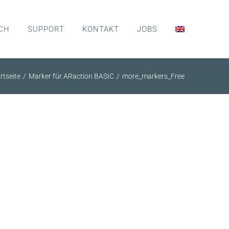
CH
SUPPORT
KONTAKT
JOBS
rtseite
Marker für ARaction BASIC
more_markers_Free