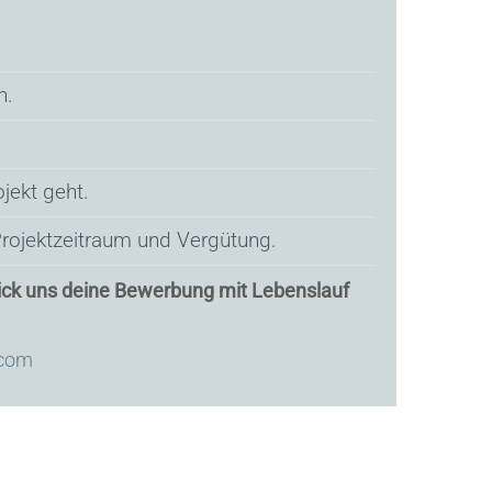
n.
jekt geht.
rojektzeitraum und Vergütung.
hick uns deine Bewerbung mit Lebenslauf
.com