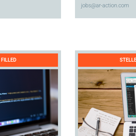
jobs@ar-action.com
 FILLED
STELLE