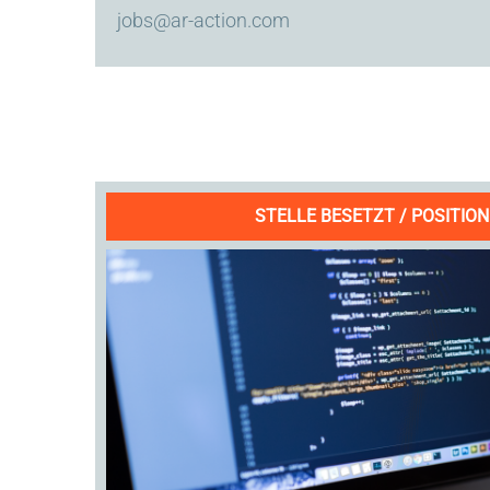
jobs@ar-action.com
STELLE BESETZT / POSITION