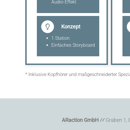
Audio-Effekt
Konzept
1 Station
Einfaches Storyboard
* Inklusive Kopfhörer und maßgeschneiderter Spezi
ARaction GmbH
⁄⁄
Graben 1,