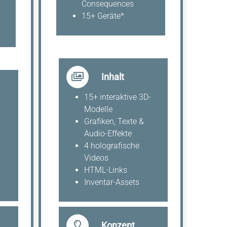
Consequences
15+ Geräte*
Inhalt
15+ interaktive 3D-
Modelle
Grafiken, Texte &
Audio-Effekte
4 holografische
Videos
HTML-Links
Inventar-Assets
Konzept