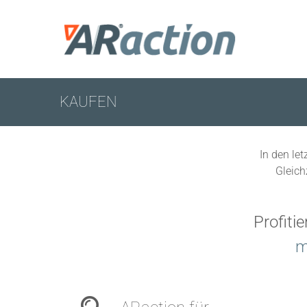
Zum
Inhalt
springen
KAUFEN
In den le
Gleich
Profiti
m