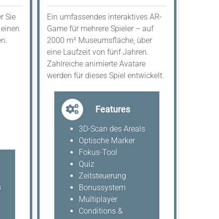
r Sie
Ein umfassendes interaktives AR-
 einen
Game für mehrere Spieler – auf
en.
2000 m² Museumsfläche, über
eine Laufzeit von fünf Jahren.
Zahlreiche animierte Avatare
werden für dieses Spiel entwickelt.
Features
3D-Scan des Areals
Optische Marker
Fokus-Tool
Quiz
Zeitsteuerung
s
Bonussystem
Multiplayer
Conditions &