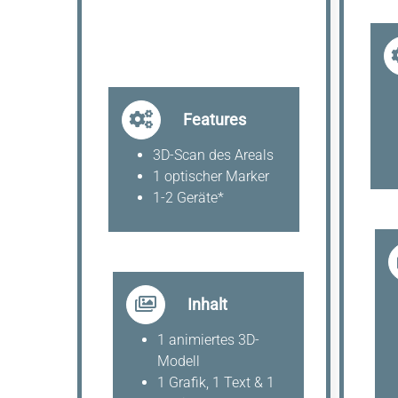
Features
3D-Scan des Areals
1 optischer Marker
1-2 Geräte*
Inhalt
1 animiertes 3D-
Modell
1 Grafik, 1 Text & 1