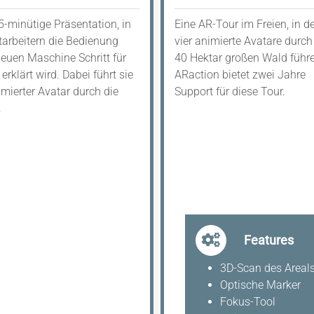
5-minütige Präsentation, in
Eine AR-Tour im Freien, in de
tarbeitern die Bedienung
vier animierte Avatare durch
neuen Maschine Schritt für
40 Hektar großen Wald führ
 erklärt wird. Dabei führt sie
ARaction bietet zwei Jahre
imierter Avatar durch die
Support für diese Tour.
.
Features
3D-Scan des Areal
Optische Marker
Fokus-Tool