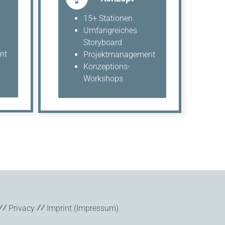
15+ Stationen
Umfangreiches
Storyboard
nt
Projektmanagement
Konzeptions-
Workshops
⁄⁄
⁄⁄
Privacy
Imprint (Impressum)