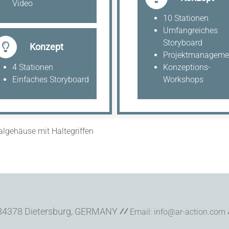
Video
10 Stationen
Umfangreiches
Storyboard
Konzept
Projektmanageme
4 Stationen
Konzeptions-
Einfaches Storyboard
Workshops
algehäuse mit Haltegriffen
 84378 Dietersburg, GERMANY
⁄⁄
Email: info@ar-action.com