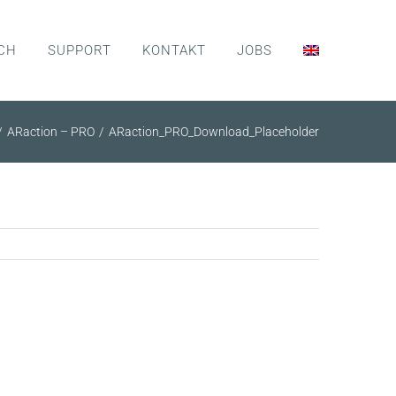
CH
SUPPORT
KONTAKT
JOBS
ARaction – PRO
ARaction_PRO_Download_Placeholder