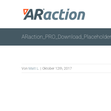
Zum
Inhalt
springen
ARaction_PRO_Download_Placeholde
Von
Matt L.
|
Oktober 12th, 2017