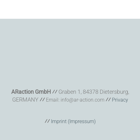
ARaction GmbH
⁄⁄
Graben 1, 84378 Dietersburg,
GERMANY
⁄⁄
⁄⁄
Email: info@ar-action.com
Privacy
⁄⁄
Imprint (Impressum)