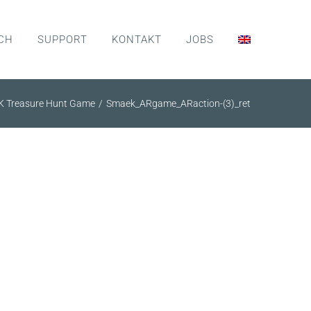
CH
SUPPORT
KONTAKT
JOBS
K Treasure Hunt Game
Smaek_ARgame_ARaction-(3)_ret